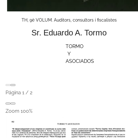
TH, 9è VOLUM. Auditors, consultors i fiscalistes
Sr. Eduardo A. Tormo
TORMO
Y
ASOCIADOS
Página
1
/
2
Zoom
100%