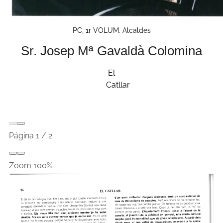
PC, 1r VOLUM. Alcaldes
Sr. Josep Mª Gavaldà Colomina
El
Catllar
Página
1
/
2
Zoom
100%