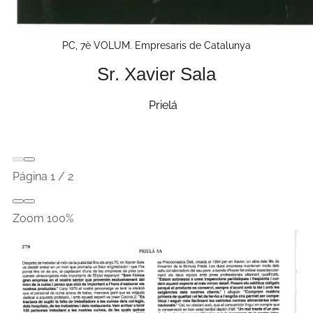
PC, 7è VOLUM. Empresaris de Catalunya
Sr. Xavier Sala
Prielá
Página
1
/
2
Zoom
100%