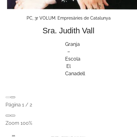
PC, 3r VOLUM. Empresàries de Catalunya
Sra. Judith Vall
Granja
–
Escola
El
Canadell
Página
1
/
2
Zoom
100%