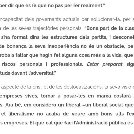
per dir que es fa que no pas per fer realment.”
a incapacitat dels governants actuals per solucionar-la, pe
 de les seves trajectòries personals.
“Bona part de la cla
s’ha format dins les estructures dels partits, i desconei
de bonança la seva inexperiència no és un obstacle, pe
roba a faltar que hagin fet alguna cosa més a la vida, qu
 riscos personals i professionals.
Estar preparat
sign
uds davant l’adversitat.”
 aspecte de la crisi, el de les deslocalitzacions, la seva vis
mpreses vives, tornar a posar-les en marxa costarà
 Ara bé, em considero un liberal –un liberal social que 
 i el liberalisme no acaba de veure amb bons ulls l’ex
 empreses. El que cal que faci l’Administració pública és 