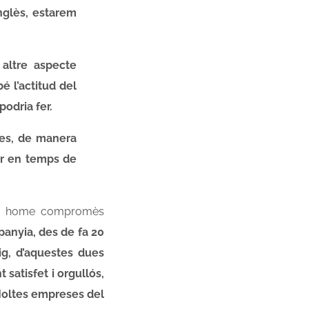
nglès, estarem
 altre aspecte
é l’actitud del
podria fer.
ries, de manera
er en temps de
 un home compromès
anyia, des de fa 20
ig, d’aquestes dues
satisfet i orgullós,
 Moltes empreses del