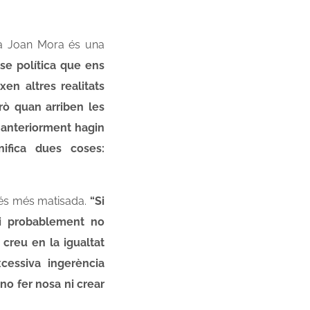
r a Joan Mora és una
sse política que ens
xen altres realitats
rò quan arriben les
e anteriorment hagin
ifica dues coses:
ió és més matisada.
“Si
 i probablement no
creu en la igualtat
cessiva ingerència
no fer nosa ni crear