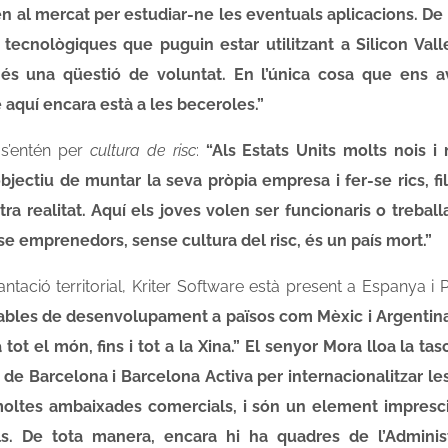
 al mercat per estudiar-ne les eventuals aplicacions. De f
tecnològiques que puguin estar utilitzant a Silicon Valle
és una qüestió de voluntat. En l’única cosa que ens a
e aquí encara està a les beceroles.”
 s’entén per
cultura de risc
:
“Als Estats Units molts nois i 
objectiu de muntar la seva pròpia empresa i fer-se rics, fi
tra realitat. Aquí els joves volen ser funcionaris o treball
nse emprenedors, sense cultura del risc, és un país mort.”
antació territorial, Kriter Software està present a Espanya i 
ables de desenvolupament a països com Mèxic i Argentina 
ot el món, fins i tot a la Xina.” El senyor Mora lloa la ta
e Barcelona i Barcelona Activa per internacionalitzar le
moltes ambaixades comercials, i són un element impresc
ls. De tota manera, encara hi ha quadres de l’Adminis