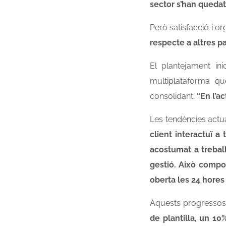
sector s’han quedat
Però satisfacció i o
respecte a altres pa
El plantejament in
multiplataforma qu
consolidant.
“En l’a
Les tendències actu
client interactuï a
acostumat a trebal
gestió.
Això compor
oberta les 24 hores 
Aquests progressos 
de plantilla, un 