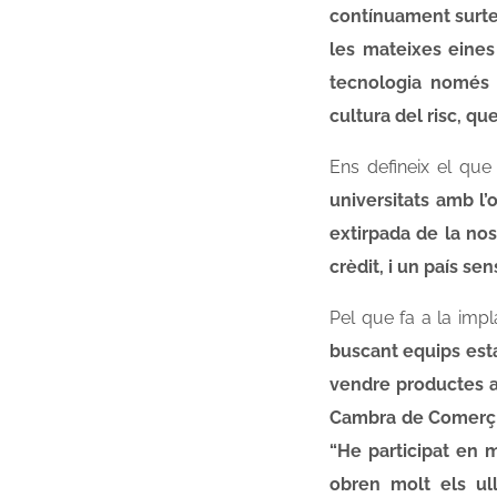
contínuament surten
les mateixes eines 
tecnologia només 
cultura del risc, qu
Ens defineix el que
universitats amb l’
extirpada de la nos
crèdit, i un país se
Pel que fa a la impl
buscant equips est
vendre productes a t
Cambra de Comerç d
“He participat en 
obren molt els ul