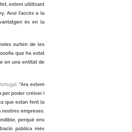
et, estem utilitzant
y. Avui l’accés a la
vantatgen és en la
noies surten de les
losofia que ha estat
ar en una entitat de
Portugal.
“Ara estem
per poder créixer i
sca que estan fent la
s nostres empreses.
indible, perquè ens
tració pública més