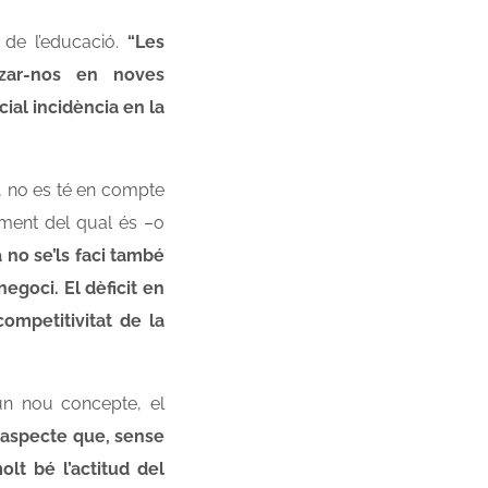
t de l’educació.
“Les
tzar-nos en noves
ial incidència en la
s, no es té en compte
yament del qual és –o
 no se’ls faci també
egoci. El dèficit en
ompetitivitat de la
un nou concepte, el
n aspecte que, sense
lt bé l’actitud del