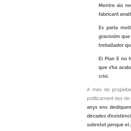
Mentre als ne
fabricant anal
Es parla molt
gravíssim que 
treballador que
El Plan E no h
que s’ha acab
crisi.
A més de propieta
políticament des de 
anys ens dedique
dècades d’existènci
sobretot perquè el 