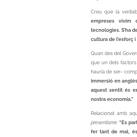
Creu que la veritabl
empreses vivim d
tecnologies. S’ha d
cultura de l’esforç i
Quan des del Govern 
que un dels factors 
hauria de ser– com
immersió en anglès,
aquest sentit és e
nostra economia.”
Relacionat amb aqu
presentisme
.
“Es par
fer tant de mal, é