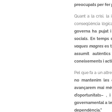
preocupats per fer 
Quant a la crisi, l
conseqüència lògica
governa ha pujat i 
socials. En temps 
vaques magres
es t
assumit autèntics
coneixements i actit
Pel que fa a un altre
no mantenim les e
avançarem mai més.
d’oportunitats– ,
governamental a les
dependència.”