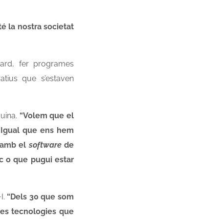
é la nostra societat
ard, fer programes
atius que s’estaven
uina.
“Volem que el
c. Igual que ens hem
o amb el
software
de
c o que pugui estar
I.
“Dels 30 que som
s les tecnologies que