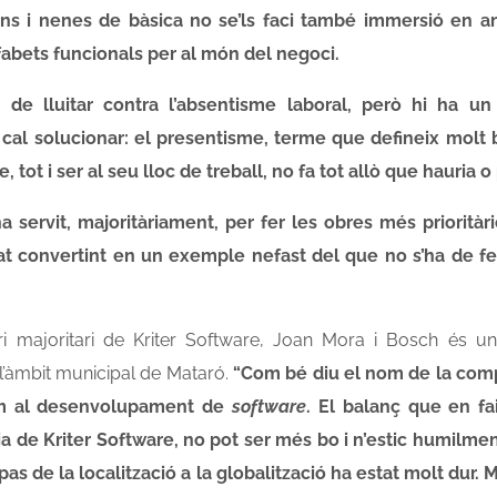
ns i nenes de bàsica no se’ls faci també immersió en a
fabets funcionals per al món del negoci.
 de lluitar contra l’absentisme laboral, però hi ha un
cal solucionar: el presentisme, terme que defineix molt b
, tot i ser al seu lloc de treball, no fa tot allò que hauria o 
a servit, majoritàriament, per fer les obres més priorità
at convertint en un exemple nefast del que no s’ha de f
ri majoritari de Kriter Software, Joan Mora i Bosch és
l’àmbit municipal de Mataró.
“Com bé diu el nom de la comp
m al desenvolupament de
software
. El balanç que en fa
a de Kriter Software, no pot ser més bo i n’estic humilment 
pas de la localització a la globalització ha estat molt dur.