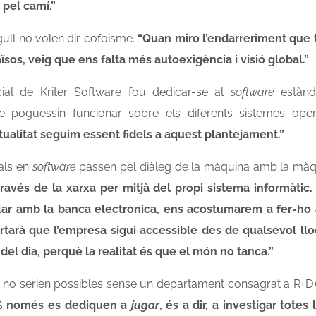
 pel camí.”
rgull no volen dir cofoisme.
“Quan miro l’endarreriment que t
ïsos, veig que ens falta més autoexigència i visió global.”
icial de Kriter Software fou dedicar-se al
software
estànd
e poguessin funcionar sobre els diferents sistemes oper
ctualitat seguim essent fidels a aquest plantejament.”
als en
software
passen pel diàleg de la màquina amb la màq
 través de la xarxa per mitjà del propi sistema informàti
lar amb la banca electrònica, ens acostumarem a fer-h
tarà que l’empresa sigui accessible
des de qualsevol llo
del dia, perquè la realitat és que el món no tanca.”
no serien possibles sense un departament consagrat a R+D+
10% només es dediquen a
jugar
, és a dir, a investigar tote