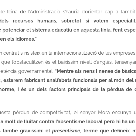
e feina de l’Administració s’hauria d’orientar cap a l’àmbi
els recursos humans, sobretot si volem especiali
e potenciar el sistema educatiu en aquesta línia, fent espec
 en els idiomes.”
central s’insisteix en la internacionalització de les emprese
que l’obstaculitzen és el baixíssim nivell d’anglès, l’ensen
petència governamental.
“Mentre als nens i nenes de bàsica
 estarem fabricant analfabets funcionals per al món del n
norme, i és un dels factors principals de la pèrdua de c
esta pèrdua de competitivitat, el senyor Mora encunya 
la molt de lluitar contra l’absentisme laboral però hi ha u
s també gravíssim: el
presentisme
, terme que defineix mo