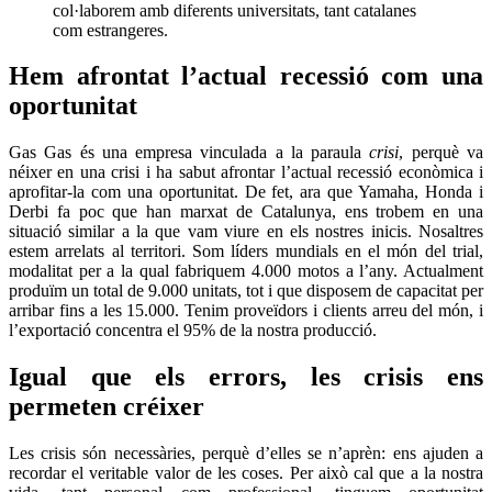
col·laborem amb diferents universitats, tant catalanes
com estrangeres.
Hem afrontat l’actual recessió com una
oportunitat
Gas Gas és una empresa vinculada a la paraula
crisi
, perquè va
néixer en una crisi i ha sabut afrontar l’actual recessió econòmica i
aprofitar-la com una oportunitat. De fet, ara que Yamaha, Honda i
Derbi fa poc que han marxat de Catalunya, ens trobem en una
situació similar a la que vam viure en els nostres inicis. Nosaltres
estem arrelats al territori. Som líders mundials en el món del trial,
modalitat per a la qual fabriquem 4.000 motos a l’any. Actualment
produïm un total de 9.000 unitats, tot i que disposem de capacitat per
arribar fins a les 15.000. Tenim proveïdors i clients arreu del món, i
l’exportació concentra el 95% de la nostra producció.
Igual que els errors, les crisis ens
permeten créixer
Les crisis són necessàries, perquè d’elles se n’aprèn: ens ajuden a
recordar el veritable valor de les coses. Per això cal que a la nostra