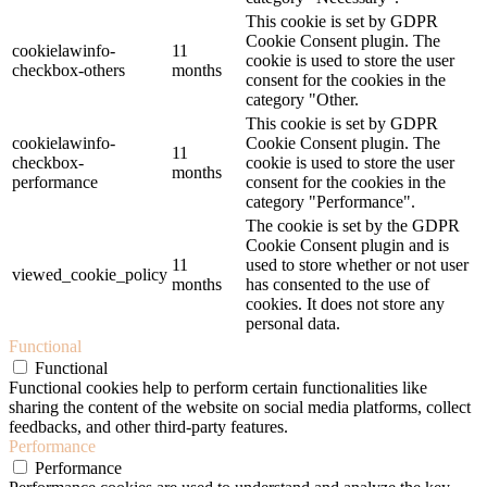
This cookie is set by GDPR
Cookie Consent plugin. The
cookielawinfo-
11
cookie is used to store the user
checkbox-others
months
consent for the cookies in the
category "Other.
This cookie is set by GDPR
cookielawinfo-
Cookie Consent plugin. The
11
checkbox-
cookie is used to store the user
months
performance
consent for the cookies in the
category "Performance".
The cookie is set by the GDPR
Cookie Consent plugin and is
11
used to store whether or not user
viewed_cookie_policy
months
has consented to the use of
cookies. It does not store any
personal data.
Functional
Functional
Functional cookies help to perform certain functionalities like
sharing the content of the website on social media platforms, collect
feedbacks, and other third-party features.
Performance
Performance