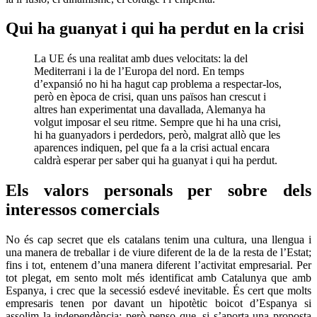
Qui ha guanyat i qui ha perdut en la crisi
La UE és una realitat amb dues velocitats: la del
Mediterrani i la de l’Europa del nord. En temps
d’expansió no hi ha hagut cap problema a respectar-los,
però en època de crisi, quan uns països han crescut i
altres han experimentat una davallada, Alemanya ha
volgut imposar el seu ritme. Sempre que hi ha una crisi,
hi ha guanyadors i perdedors, però, malgrat allò que les
aparences indiquen, pel que fa a la crisi actual encara
caldrà esperar per saber qui ha guanyat i qui ha perdut.
Els valors personals per sobre dels
interessos comercials
No és cap secret que els catalans tenim una cultura, una llengua i
una manera de treballar i de viure diferent de la de la resta de l’Estat;
fins i tot, entenem d’una manera diferent l’activitat empresarial. Per
tot plegat, em sento molt més identificat amb Catalunya que amb
Espanya, i crec que la secessió esdevé inevitable. És cert que molts
empresaris tenen por davant un hipotètic boicot d’Espanya si
assolim la independència; però penso que, si s’aporta una proposta