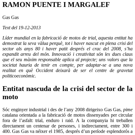
RAMON PUENTE I MARGALEF
Gas Gas
Text del 19-12-2013
Líder mundial en la fabricació de motos de trial, aquesta entitat ha
demostrat la seva vàlua perquè, tot i haver nascut en plena crisi del
sector als anys 80 i haver patit després el crac del 2008, s’ha
expandit arreu del món. Innovació i creativitat són les dues claus
que el seu màxim responsable aplica al projecte; uns valors que la
societat hauria de tenir en compte, per adaptar-se a una nova
realitat en què Occident deixarà de ser el centre de gravetat
politicoeconòmic.
Entitat nascuda de la crisi del sector de la
moto
Sóc enginyer industrial i des de l’any 2008 dirigeixo Gas Gas,
pime
catalana orientada a la fabricació de motos dissenyades per circular
fora de l’asfalt: trial, enduro i raid. A la companyia hi treballen
directament un centenar de persones, i indirectament, entre 300 i
400. Gas Gas va néixer el 1985, després d’un període esplendorós a