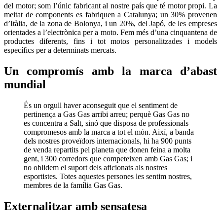
del motor; som l’únic fabricant al nostre país que té motor propi. La
meitat de components es fabriquen a Catalunya; un 30% provenen
d’Itàlia, de la zona de Bolonya, i un 20%, del Japó, de les empreses
orientades a l’electrònica per a moto. Fem més d’una cinquantena de
productes diferents, fins i tot motos personalitzades i models
específics per a determinats mercats.
Un compromís amb la marca d’abast
mundial
És un orgull haver aconseguit que el sentiment de
pertinença a Gas Gas arribi arreu; perquè Gas Gas no
es concentra a Salt, sinó que disposa de professionals
compromesos amb la marca a tot el món. Així, a banda
dels nostres proveïdors internacionals, hi ha 900 punts
de venda repartits pel planeta que donen feina a molta
gent, i 300 corredors que competeixen amb Gas Gas; i
no oblidem el suport dels aficionats als nostres
esportistes. Totes aquestes persones les sentim nostres,
membres de la família Gas Gas.
Externalitzar amb sensatesa