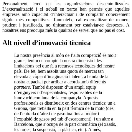
Personalment, crec en les organitzacions descentralitzades.
L’externalització i el treball en xarxa han permès que aquelles
empreses amb capacitat d’interactuar i de compartir coneixement
siguin més competitives. Tanmateix, cal externalitzar de manera
prudent i justificada, no únicament per estalviar-se despeses. A
nosaltres ens preocupa més la qualitat de servei que no pas el cost.
Alt nivell d’innovació tècnica
La nostra presència al món de l’alta competició és molt
gran si tenim en compte la nostra dimensió i les
limitacions pel que fa a recursos tecnològics del nostre
país. De fet, hem assolit una quota de mercat tan
elevada a còpia d’imaginació i talent, a banda de la
nostra capacitat per arribar a acords amb diferents
partners
. També disposem d’un ampli equip
d’enginyers i d’especialistes, responsables de la
innovació continua de la companyia. Aquests
professionals es distribueix en dos centres tècnics: un a
Girona, que treballa en la part tèrmica de la moto (des
de l’entrada d’aire i de gasolina fins al motor i
l’expulsió de gasos pel tub d’escapament), i un altre a
Barcelona, que s’ocupa de la part cinemàtica (el xassís,
les rodes, la suspensió, la plàstica, etc.). A més,