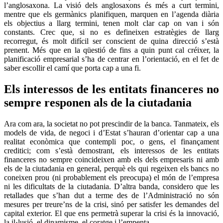
l’anglosaxona. La visió dels anglosaxons és més a curt termini,
mentre que els germànics planifiquen, marquen en l’agenda diària
els objectius a llarg termini, tenen molt clar cap on van i són
constants. Crec que, si no es defineixen estratègies de llarg
recorregut, és molt difícil ser conscient de quina direcció s’està
prenent. Més que en la qüestió de fins a quin punt cal créixer, la
planificació empresarial s’ha de centrar en l’orientació, en el fet de
saber escollir el camí que porta cap a una fi.
Els interessos de les entitats financeres no
sempre responen als de la ciutadania
Ara com ara, la societat no pot prescindir de la banca. Tanmateix, els
models de vida, de negoci i d’Estat s’hauran d’orientar cap a una
realitat econòmica que contempli poc, o gens, el finançament
creditici; com s’està demostrant, els interessos de les entitats
financeres no sempre coincideixen amb els dels empresaris ni amb
els de la ciutadania en general, perquè els qui regeixen els bancs no
coneixen prou (ni probablement els preocupa) el món de l’empresa
ni les dificultats de la ciutadania. D’altra banda, considero que les
retallades que s’han dut a terme des de l’Administració no són
mesures per treure’ns de la crisi, sinó per satisfer les demandes del
capital exterior. El que ens permetrà superar la crisi és la innovació,
la il·lusió, el dinamisme, el coratge i l’empenta.