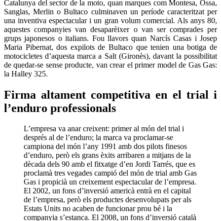
Catalunya del sector de la moto, quan marques com Montesa, Ossa,
Sanglas, Merlin o Bultaco culminaven un període caracteritzat per
una inventiva espectacular i un gran volum comercial. Als anys 80,
aquestes companyies van desaparèixer o van ser comprades per
grups japonesos o italians. Fou llavors quan Narcís Casas i Josep
Maria Pibernat, dos expilots de Bultaco que tenien una botiga de
motocicletes d’aquesta marca a Salt (Gironès), davant la possibilitat
de quedar-se sense producte, van crear el primer model de Gas Gas:
la Halley 325.
Firma altament competitiva en el trial i
l’enduro professionals
L’empresa va anar creixent: primer al món del trial i
després al de l’enduro; la marca va proclamar-se
campiona del món l’any 1991 amb dos pilots finesos
d’enduro, però els grans èxits arribaren a mitjans de la
dècada dels 90 amb el fitxatge d’en Jordi Tarrés, que es
proclamà tres vegades campió del món de trial amb Gas
Gas i propicià un creixement espectacular de l’empresa.
El 2002, un fons d’inversió americà entrà en el capital
de l’empresa, però els productes desenvolupats per als
Estats Units no acaben de funcionar prou bé i la
companyia s’estanca. El 2008, un fons d’inversió català