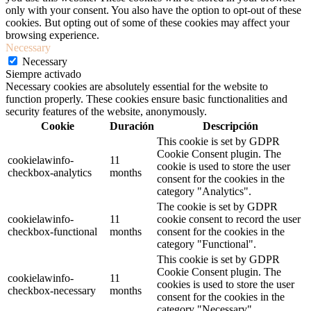
only with your consent. You also have the option to opt-out of these
cookies. But opting out of some of these cookies may affect your
browsing experience.
Necessary
Necessary
Siempre activado
Necessary cookies are absolutely essential for the website to
function properly. These cookies ensure basic functionalities and
security features of the website, anonymously.
Cookie
Duración
Descripción
This cookie is set by GDPR
Cookie Consent plugin. The
cookielawinfo-
11
cookie is used to store the user
checkbox-analytics
months
consent for the cookies in the
category "Analytics".
The cookie is set by GDPR
cookielawinfo-
11
cookie consent to record the user
checkbox-functional
months
consent for the cookies in the
category "Functional".
This cookie is set by GDPR
Cookie Consent plugin. The
cookielawinfo-
11
cookies is used to store the user
checkbox-necessary
months
consent for the cookies in the
category "Necessary".