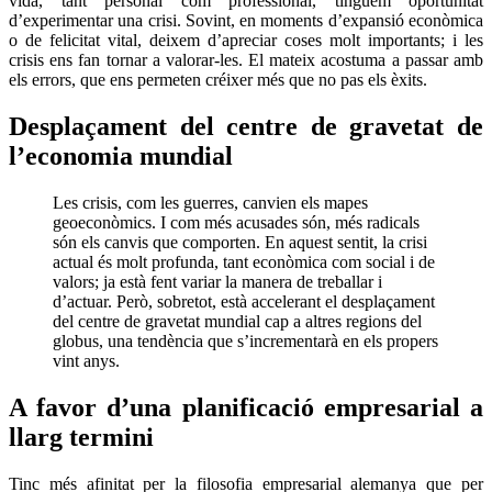
vida, tant personal com professional, tinguem oportunitat
d’experimentar una crisi. Sovint, en moments d’expansió econòmica
o de felicitat vital, deixem d’apreciar coses molt importants; i les
crisis ens fan tornar a valorar-les. El mateix acostuma a passar amb
els errors, que ens permeten créixer més que no pas els èxits.
Desplaçament del centre de gravetat de
l’economia mundial
Les crisis, com les guerres, canvien els mapes
geoeconòmics. I com més acusades són, més radicals
són els canvis que comporten. En aquest sentit, la crisi
actual és molt profunda, tant econòmica com social i de
valors; ja està fent variar la manera de treballar i
d’actuar. Però, sobretot, està accelerant el desplaçament
del centre de gravetat mundial cap a altres regions del
globus, una tendència que s’incrementarà en els propers
vint anys.
A favor d’una planificació empresarial a
llarg termini
Tinc més afinitat per la filosofia empresarial alemanya que per