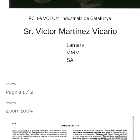
PC, 8è VOLUM. Industrials de Catalunya
Sr. Víctor Martínez Vicario
Lamarvi
V.M.V.
SA
Página
1
/
2
Zoom
100%